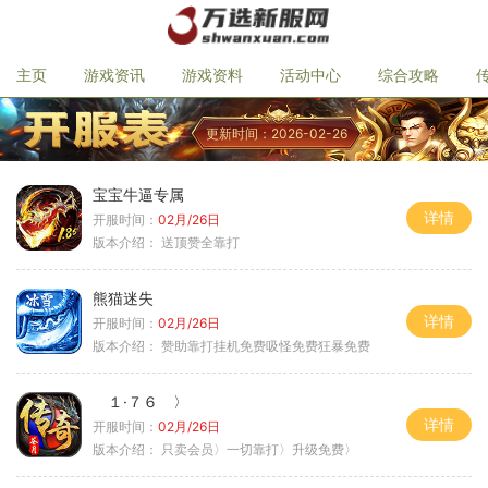
主页
游戏资讯
游戏资料
活动中心
综合攻略
更新时间：2026-02-26
宝宝牛逼专属
详情
开服时间：
02月/26日
版本介绍：
送顶赞全靠打
熊猫迷失
详情
开服时间：
02月/26日
版本介绍：
赞助靠打挂机免费吸怪免费狂暴免费
１·７６ 〉
详情
开服时间：
02月/26日
版本介绍：
只卖会员〉一切靠打〉升级免费〉