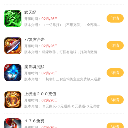
武天纪
详情
开服时间：
02月/26日
版本介绍：
（一切靠打）（不用充值）（全部看脸）
77复古合击
详情
开服时间：
02月/26日
版本介绍：
独家制作，打怪有趣味，打架有激情
魔兽魂沉默
详情
开服时间：
02月/26日
版本介绍：
一切靠打三职业均衡宝宝免费散人逆袭
上线送２００充值
详情
开服时间：
02月/26日
版本介绍：
０元白玩·０元通关·０元装逼·０元满赞
１７６免费
详情
开服时间：
02月/26日